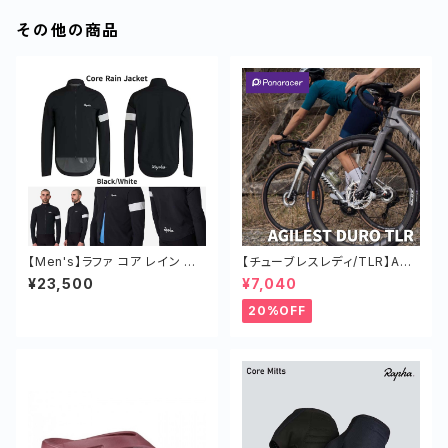
その他の商品
【Men's】ラファ コア レイン ジ
【チューブレスレディ/TLR】AGI
ャケット 長袖 防水
LEST DURO TLR タイヤ ロー
¥23,500
¥7,040
ドバイク ツーリング 軽い
20%OFF