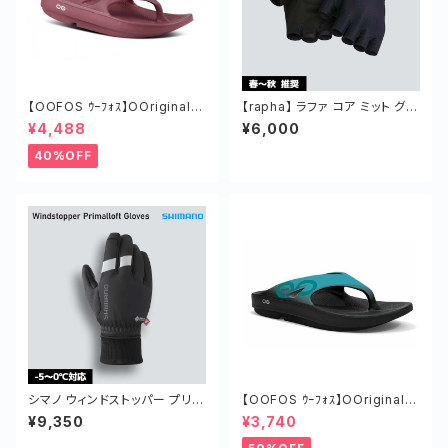
【OOFOS ｳｰﾌｫｽ】OOriginalｳｰ
【rapha】 ラファ コア ミット グロ
ｵﾘｼﾞﾅﾙ MARS RED
ーブ 手袋 春 夏 秋 クッション
¥4,488
¥6,000
40%OFF
シマノ ウィンドストッパー プリマ
【OOFOS ｳｰﾌｫｽ】OOriginalS
ロフト グローブ 冬用 グローブ
portｳｰｵﾘｼﾞﾅﾙｽﾎﾟｰﾂ BLACK/A
¥9,350
¥3,740
-5～0度対応 防寒 手袋 スマホ
QUA
対応