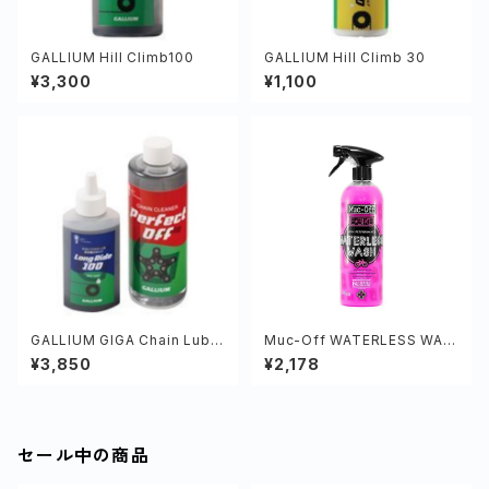
GALLIUM Hill Climb100
GALLIUM Hill Climb 30
¥3,300
¥1,100
GALLIUM GIGA Chain Lube
Muc-Off WATERLESS WAS
SET
H 750ml
¥3,850
¥2,178
セール中の商品