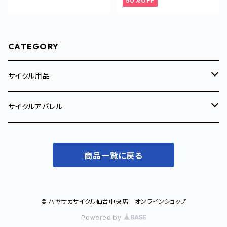
50%OFF
CATEGORY
サイクル用品
サイクルトレーナー
サイクルアパレル
サイクルコンピューター
メンズ
商品一覧に戻る
サイクルジャージ
コンポーネント
ウィメンズ
ジャケット
サイクルジャージ
補給食/サプリメント
© ハヤサカサイクル仙台中央店 オンラインショップ
Powered by
ベスト
ジャケット