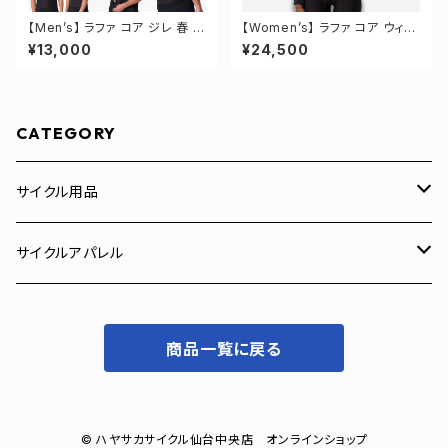
【Men’s】 ラファ コア ジレ 春 秋
【Women’s】 ラファ コア ウィン
ベスト 上着
ター ジャケット 冬用 1-8°C 長
¥13,000
¥24,500
袖 裏起毛 反射 防寒
CATEGORY
サイクル用品
サイクルトレーナー
サイクルアパレル
サイクルコンピューター
メンズ
商品一覧に戻る
サイクルジャージ
コンポーネント
ウィメンズ
ジャケット
サイクルジャージ
補給食/サプリメント
© ハヤサカサイクル仙台中央店 オンラインショップ