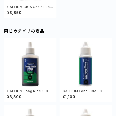
GALLIUM GIGA Chain Lube
SET
¥3,850
同じカテゴリの商品
GALLIUM Long Ride 100
GALLIUM Long Ride 30
¥3,300
¥1,100