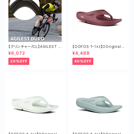
【クリンチャー/CL】AGILEST D
【OOFOS ｳｰﾌｫｽ】OOriginalｳｰ
URO タイヤ ロードバイク ツー
ｵﾘｼﾞﾅﾙ MARS RED
¥6,072
¥4,488
リング チューブド 軽い
20%OFF
40%OFF