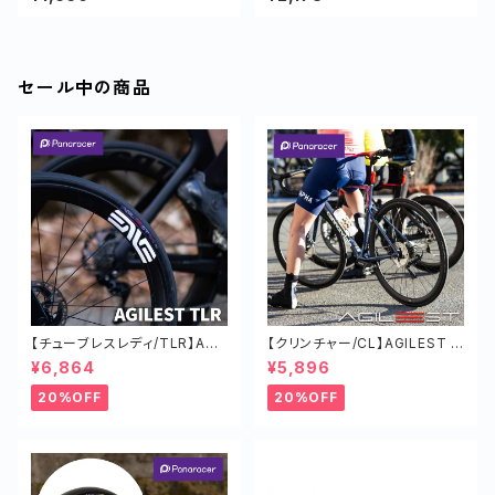
セール中の商品
【チューブレスレディ/TLR】AGI
【クリンチャー/CL】AGILEST タ
LEST TLR タイヤ オールラウン
イヤ オールラウンド ロードバイ
¥6,864
¥5,896
ド ロードバイク 軽い
ク 軽い チューブド
20%OFF
20%OFF