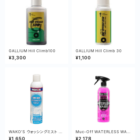
GALLIUM Hill Climb100
GALLIUM Hill Climb 30
¥3,300
¥1,100
WAKO'S ウォッシングミスト 32
Muc-Off WATERLESS WAS
0ml
H 750ml
¥1,650
¥2,178