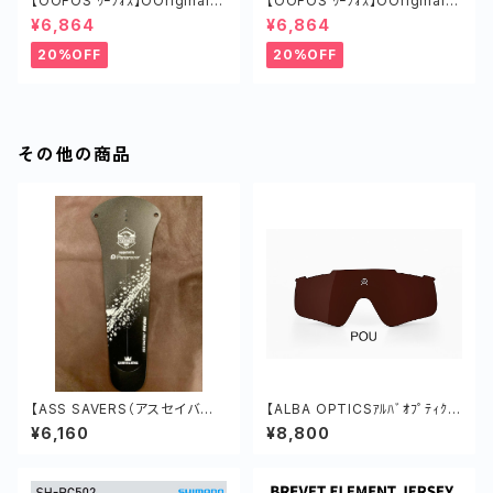
【OOFOS ｳｰﾌｫｽ】OOriginalｳｰ
【OOFOS ｳｰﾌｫｽ】OOriginalｳｰ
ｵﾘｼﾞﾅﾙ COSMIC GRAY
ｵﾘｼﾞﾅﾙ MIST
¥6,864
¥6,864
20%OFF
20%OFF
その他の商品
【ASS SAVERS（アスセイバ
【ALBA OPTICSｱﾙﾊﾞｵﾌﾟﾃｨｸ
ー）】Win Wing 2 Gravel Cla
ｽ】 VZUM A-LENS VZUM PO
¥6,160
¥8,800
ssic Yakurai Edition
U (DELTA)