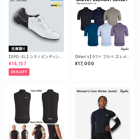
【SPD-SL】 シマノ ビンディング
【Men's】ラファ ブルべ エレメン
シューズ SH-RC502 BOA ボ
ト ジャージ 半袖 夏
¥14,157
¥17,000
ア 靴
35%OFF