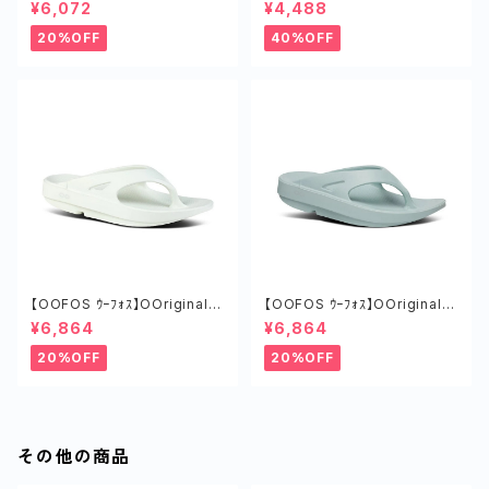
URO タイヤ ロードバイク ツー
ｵﾘｼﾞﾅﾙ MARS RED
¥6,072
¥4,488
リング チューブド 軽い
20%OFF
40%OFF
【OOFOS ｳｰﾌｫｽ】OOriginalｳｰ
【OOFOS ｳｰﾌｫｽ】OOriginalｳｰ
ｵﾘｼﾞﾅﾙ COSMIC GRAY
ｵﾘｼﾞﾅﾙ MIST
¥6,864
¥6,864
20%OFF
20%OFF
その他の商品