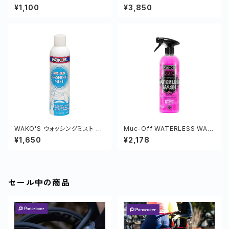
SET
¥1,100
¥3,850
WAKO'S ウォッシングミスト 32
Muc-Off WATERLESS WAS
0ml
H 750ml
¥1,650
¥2,178
セール中の商品