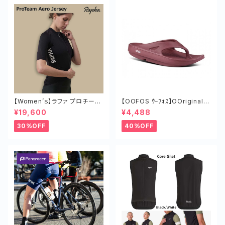
【Women’ｓ】ラファ プロチーム
【OOFOS ｳｰﾌｫｽ】OOriginalｳｰ
エアロ ジャージ 半袖 レディー
ｵﾘｼﾞﾅﾙ MARS RED
¥19,600
¥4,488
ス 夏 通気性 メッシュ
30%OFF
40%OFF