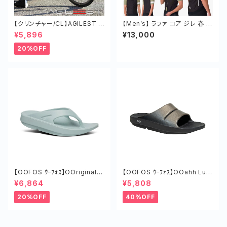
【クリンチャー/CL】AGILEST タ
【Men’s】 ラファ コア ジレ 春 秋
イヤ オールラウンド ロードバイ
ベスト 上着
¥5,896
¥13,000
ク 軽い チューブド
20%OFF
【OOFOS ｳｰﾌｫｽ】OOriginalｳｰ
【OOFOS ｳｰﾌｫｽ】OOahh Lux
ｵﾘｼﾞﾅﾙ MIST
e Womenｳｰｱｰﾘｭｸｽｳｰﾏﾝ LAT
¥6,864
¥5,808
TE
20%OFF
40%OFF