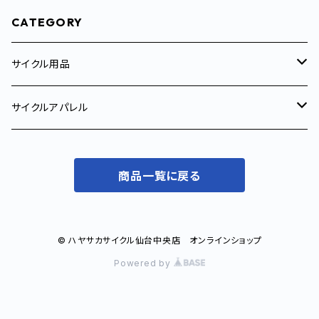
CATEGORY
サイクル用品
サイクルトレーナー
サイクルアパレル
サイクルコンピューター
メンズ
商品一覧に戻る
サイクルジャージ
コンポーネント
ウィメンズ
ジャケット
サイクルジャージ
補給食/サプリメント
© ハヤサカサイクル仙台中央店 オンラインショップ
Powered by
ベスト
ジャケット
ケミカル
カジュアルウェア
ベスト