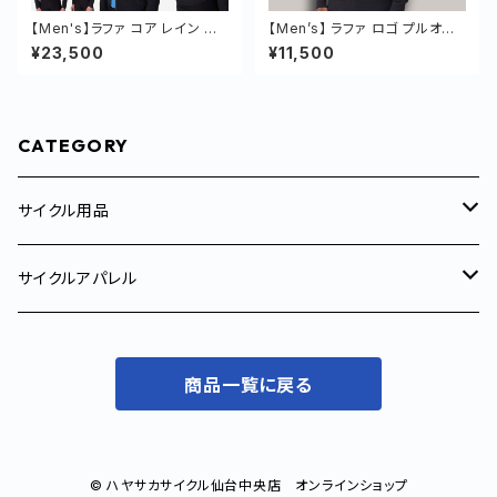
【Men's】ラファ コア レイン ジ
【Men’s】 ラファ ロゴ プルオー
ャケット 長袖 防水
バー フーディー 冬 パーカー シ
¥23,500
¥11,500
ンプル 上着
CATEGORY
サイクル用品
サイクルトレーナー
サイクルアパレル
サイクルコンピューター
メンズ
商品一覧に戻る
サイクルジャージ
コンポーネント
ウィメンズ
ジャケット
サイクルジャージ
補給食/サプリメント
© ハヤサカサイクル仙台中央店 オンラインショップ