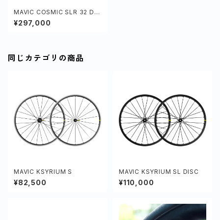
MAVIC COSMIC SLR 32 DIS
C
¥297,000
同じカテゴリの商品
MAVIC KSYRIUM S
MAVIC KSYRIUM SL DISC
¥82,500
¥110,000