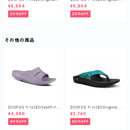
ｵﾘｼﾞﾅﾙ COSMIC GRAY
ｵﾘｼﾞﾅﾙ MIST
¥6,864
¥6,864
20%OFF
20%OFF
その他の商品
【OOFOS ｳｰﾌｫｽ】OOahhｳｰｱｰ
【OOFOS ｳｰﾌｫｽ】OOriginalS
MAUVE
portｳｰｵﾘｼﾞﾅﾙｽﾎﾟｰﾂ BLACK/A
¥4,488
¥3,740
QUA
40%OFF
50%OFF