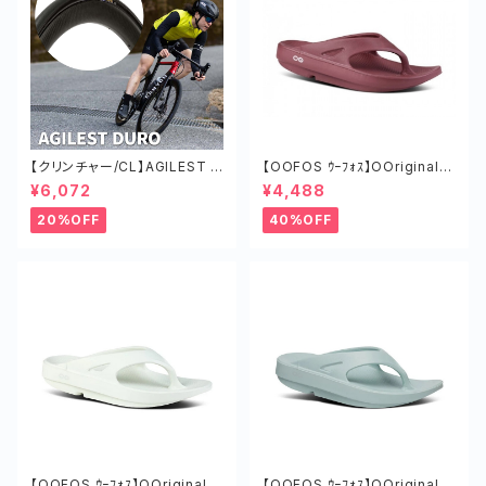
【クリンチャー/CL】AGILEST D
【OOFOS ｳｰﾌｫｽ】OOriginalｳｰ
URO タイヤ ロードバイク ツー
ｵﾘｼﾞﾅﾙ MARS RED
¥6,072
¥4,488
リング チューブド 軽い
20%OFF
40%OFF
【OOFOS ｳｰﾌｫｽ】OOriginalｳｰ
【OOFOS ｳｰﾌｫｽ】OOriginalｳｰ