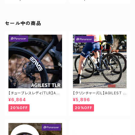
セール中の商品
【チューブレスレディ/TLR】AGI
【クリンチャー/CL】AGILEST タ
LEST TLR タイヤ オールラウン
イヤ オールラウンド ロードバイ
¥6,864
¥5,896
ド ロードバイク 軽い
ク 軽い チューブド
20%OFF
20%OFF