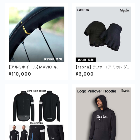
【アルミホイール】MAVIC キシリ
【rapha】 ラファ コア ミット グロ
ウム SL 前後セット 軽量 オール
ーブ 手袋 春 夏 秋 クッション
¥110,000
¥6,000
ラウンド アルミ