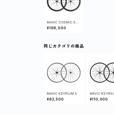
MAVIC COSMIC SL
45 DISC
¥198,000
同じカテゴリの商品
MAVIC KSYRIUM S
MAVIC KSYRIU
DISC
¥82,500
¥110,000