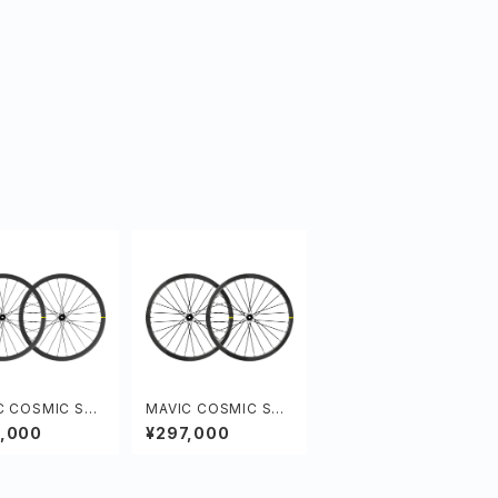
C COSMIC SL
MAVIC COSMIC SLR
ISC
32 DISC
8,000
¥297,000