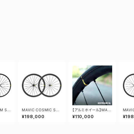
M SL
MAVIC COSMIC SL
【アルミホイール】MAVI
MAVI
40
C キシリウム SL 前後
32 D
¥198,000
¥110,000
¥19
セット 軽量 オールラウ
ンド アルミ