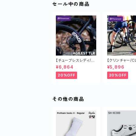
セール中の商品
【チューブレスレディ/T
【クリンチャー/CL
LR】AGILEST TLR タ
LEST タイヤ オ
¥6,864
¥5,896
イヤ オールラウンド ロ
ウンド ロードバイ
ードバイク 軽い
い チューブド
20%OFF
20%OFF
その他の商品