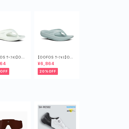
OS ｳｰﾌｫｽ】OOri
【OOFOS ｳｰﾌｫｽ】OOri
ｵﾘｼﾞﾅﾙ COSM
ginalｳｰｵﾘｼﾞﾅﾙ MIST
864
¥6,864
RAY
OFF
20%OFF