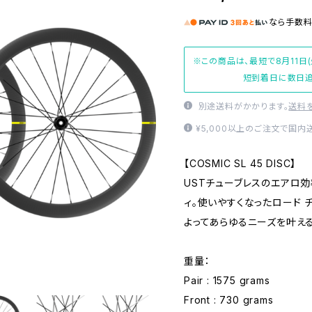
なら
手数
※この商品は、最短で8月11日
短到着日に数日追
別途送料がかかります。
送料
¥5,000以上のご注文で国内
【COSMIC SL 45 DISC】
USTチューブレスのエアロ効
ィ。使いやすくなったロード 
よってあらゆるニーズを叶え
重量：
Pair : 1575 grams
Front : 730 grams