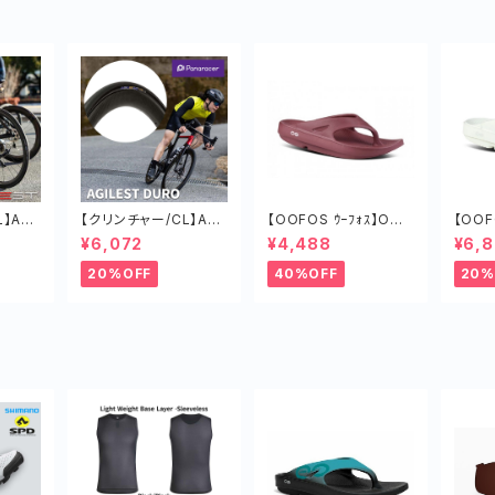
】AGI
【クリンチャー/CL】AGI
【OOFOS ｳｰﾌｫｽ】OOri
【OOF
ールラ
LEST DURO タイヤ ロ
ginalｳｰｵﾘｼﾞﾅﾙ MARS
ginalｳｰ
¥6,072
¥4,488
¥6,
ク 軽
ードバイク ツーリング
RED
IC G
チューブド 軽い
20%OFF
40%OFF
20%