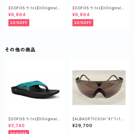
【OOFOS ｳｰﾌｫｽ】OOriginalｳｰ
【OOFOS ｳｰﾌｫｽ】OOriginalｳｰ
ｵﾘｼﾞﾅﾙ COSMIC GRAY
ｵﾘｼﾞﾅﾙ MIST
¥6,864
¥6,864
20%OFF
20%OFF
その他の商品
【OOFOS ｳｰﾌｫｽ】OOriginalS
【ALBAOPTICSｱﾙﾊﾞｵﾌﾟﾃｨｸｽ】
portｳｰｵﾘｼﾞﾅﾙｽﾎﾟｰﾂ BLACK/A
DELTAﾃﾞﾙﾀ／GNMTｶﾞﾝﾒﾀﾙ／
¥3,740
¥29,700
QUA
VZUM A-LENS LEAFﾀﾞｰｸｸﾞﾘ
ｰﾝ
50%OFF