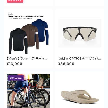
【Men’s】 ラファ コア サーマル
【ALBA OPTICSｱﾙﾊﾞｵﾌﾟﾃｨｸ
ロング スリーブ ジャージ 長袖
ｽ】DELTAﾃﾞﾙﾀ／DELTA FRA
¥16,000
¥36,300
秋 冬
ME + VZUM AF-LENS RKT
／デルタスターターセット ／フレ
ーム＋スペアレンズ（調光ｼﾙﾊﾞｰ
ﾐﾗｰ）