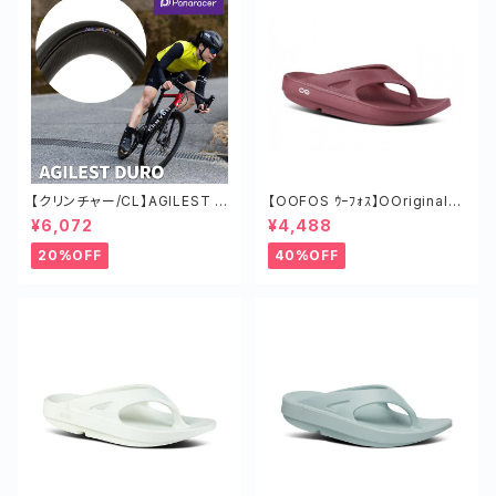
【クリンチャー/CL】AGILEST D
【OOFOS ｳｰﾌｫｽ】OOriginalｳｰ
URO タイヤ ロードバイク ツー
ｵﾘｼﾞﾅﾙ MARS RED
¥6,072
¥4,488
リング チューブド 軽い
20%OFF
40%OFF