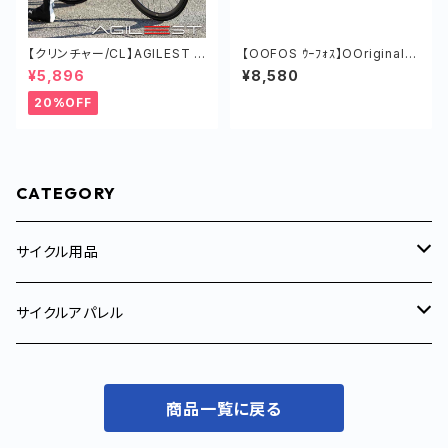
【クリンチャー/CL】AGILEST タ
【OOFOS ｳｰﾌｫｽ】OOriginalｳｰ
イヤ オールラウンド ロードバイ
ｵﾘｼﾞﾅﾙ NOMAD
¥5,896
¥8,580
ク 軽い チューブド
20%OFF
CATEGORY
サイクル用品
サイクルトレーナー
サイクルアパレル
サイクルコンピューター
メンズ
商品一覧に戻る
サイクルジャージ
コンポーネント
ウィメンズ