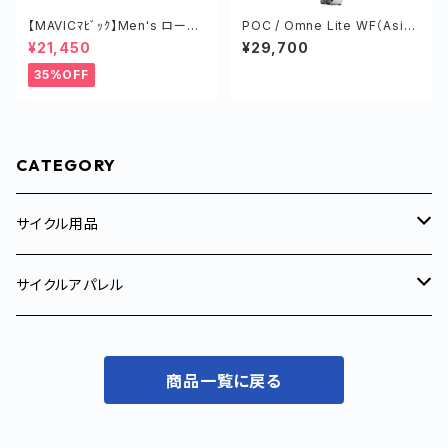
【MAVICﾏﾋﾞｯｸ】Men's ロード
POC / Omne Lite WF（Asian
シューズ／Cosmic Pro
Fit）/ オムネライトワイドフィト
¥21,450
¥29,700
（アジアンフィット）
35%OFF
CATEGORY
サイクル用品
サイクルトレーナー
サイクルアパレル
サイクルコンピューター
メンズ
商品一覧に戻る
サイクルジャージ
コンポーネント
ウィメンズ