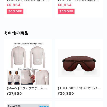
ｵﾘｼﾞﾅﾙ COSMIC GRAY
ｵﾘｼﾞﾅﾙ MIST
¥6,864
¥6,864
20%OFF
20%OFF
その他の商品
【Men’s】 ラファ プロチーム ロ
【ALBA OPTICSｱﾙﾊﾞｵﾌﾟﾃｨｸ
ングスリーブ ミッドウェイト ジャ
ｽ】 STRATOS／VZUM POU
¥27,500
¥30,800
ージ 長袖 春 秋