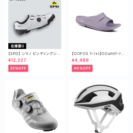
【SPD】 シマノ ビンディングシュ
【OOFOS ｳｰﾌｫｽ】OOahhｳｰｱｰ
ーズ SH-XC300 BOA ボア 靴
MAUVE
¥12,227
¥4,488
35%OFF
40%OFF