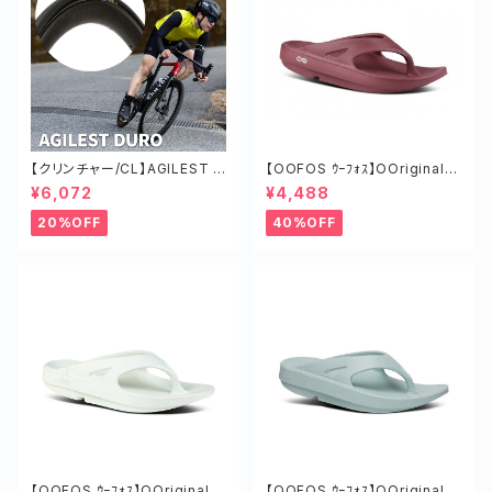
【クリンチャー/CL】AGILEST D
【OOFOS ｳｰﾌｫｽ】OOriginalｳｰ
URO タイヤ ロードバイク ツー
ｵﾘｼﾞﾅﾙ MARS RED
¥6,072
¥4,488
リング チューブド 軽い
20%OFF
40%OFF
【OOFOS ｳｰﾌｫｽ】OOriginalｳｰ
【OOFOS ｳｰﾌｫｽ】OOriginalｳｰ