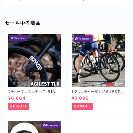
セール中の商品
【チューブレスレディ/TLR】AGI
【クリンチャー/CL】AGILEST タ
LEST TLR タイヤ オールラウン
イヤ オールラウンド ロードバイ
¥6,864
¥5,896
ド ロードバイク 軽い
ク 軽い チューブド
20%OFF
20%OFF