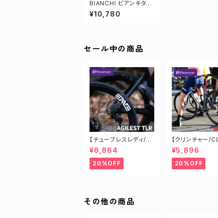
BIANCHI ビアンキタウ
ンセルバッグ（JP223S
¥10,780
3104）
セール中の商品
【チューブレスレディ/T
【クリンチャー/CL
LR】AGILEST TLR タ
LEST タイヤ オ
¥6,864
¥5,896
イヤ オールラウンド ロ
ウンド ロードバイ
ードバイク 軽い
い チューブド
20%OFF
20%OFF
その他の商品