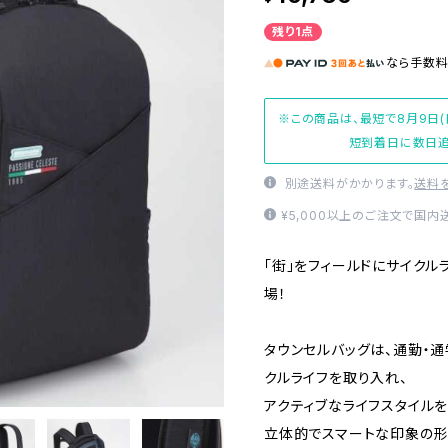
残り1点
なら
手数
※この商品は、最短で8月9日(
短到着日に数日追
別途送料がかかります。
送料
¥5,000以上のご注文で国内
「街」をフィールドにサイク
場！
タウンセルバッグは、通勤・
クルライフを取り入れ、
アクティブなライフスタイル
立体的でスマートな印象の形