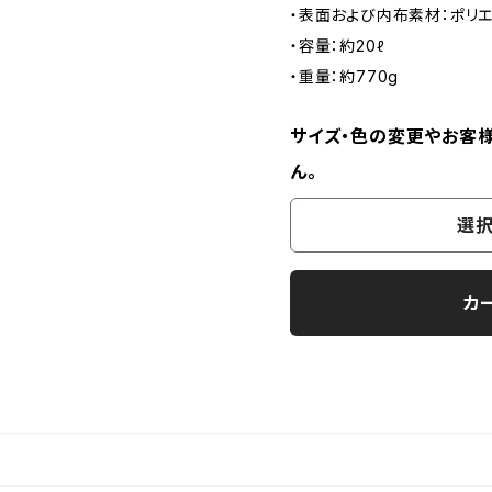
・表面および内布素材：ポリ
・容量：約20ℓ
・重量：約770g
サイズ・色の変更やお客
ん。
選択
カ