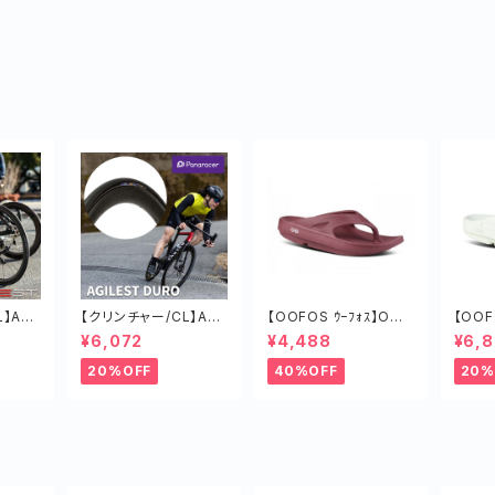
】AGI
【クリンチャー/CL】AGI
【OOFOS ｳｰﾌｫｽ】OOri
【OOF
ールラ
LEST DURO タイヤ ロ
ginalｳｰｵﾘｼﾞﾅﾙ MARS
ginalｳｰ
¥6,072
¥4,488
¥6,
ク 軽
ードバイク ツーリング
RED
IC G
チューブド 軽い
20%OFF
40%OFF
20%